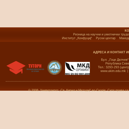
К
Ризница на научни и уметнички труд
Институт „Конфуциј“
Руски центар
Македо
АДРЕСА И КОНТАКТ 
Бул. „Гоце Делчев“ 
Република Севе
Тел.: 3293-293 (цент
www.ukim.edu.mk
|
© 2008. Универзитет „Св. Кирил и Методиј“ во Скопје. Сите права с